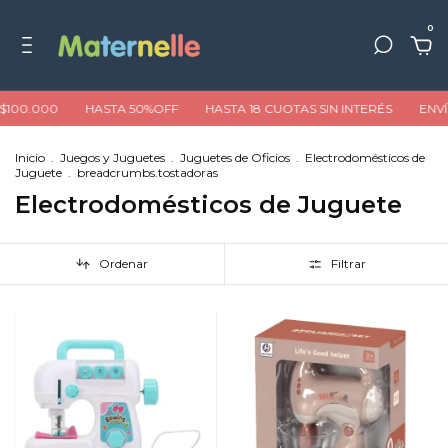
0
100.000
HASTA 50%OFF
HASTA 18 CUOTAS SIN INTERÉS
ENVÍO
Inicio
.
Juegos y Juguetes
.
Juguetes de Oficios
.
Electrodomésticos de
Juguete
.
breadcrumbs.tostadoras
Electrodomésticos de Juguete
Ordenar
Filtrar