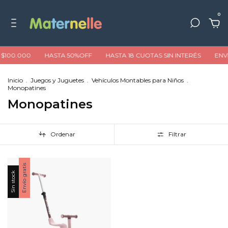
0
$100.000
HASTA 50%OFF
HASTA 18 CUOTAS SIN INTERÉS
ENVÍ
Inicio
.
Juegos y Juguetes
.
Vehículos Montables para Niños
.
Monopatines
Monopatines
Ordenar
Filtrar
Envío gratis
Sin stock