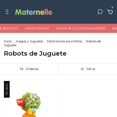
0
E $100.000
HASTA 50%OFF
HASTA 18 CUOTAS SIN INTERÉS
ENV
Inicio
.
Juegos y Juguetes
.
Electrónicos para Niños
.
Robots de
Juguete
Robots de Juguete
Ordenar
Filtrar
Sin stock