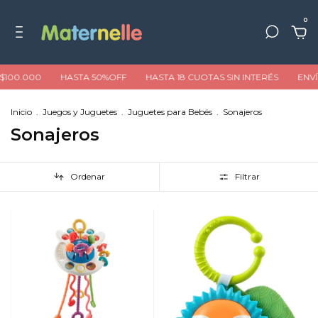
0
000
HASTA 50%OFF
HASTA 18 CUOTAS SIN INTERÉS
ENVÍO GRA
Inicio
.
Juegos y Juguetes
.
Juguetes para Bebés
.
Sonajeros
Sonajeros
Ordenar
Filtrar