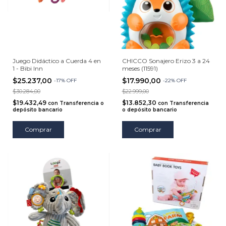
Juego Didáctico a Cuerda 4 en
CHICCO Sonajero Erizo 3 a 24
1 - Bibi Inn
meses (11591)
$25.237,00
$17.990,00
-
17
%
OFF
-
22
%
OFF
$30.284,00
$22.999,00
$19.432,49
$13.852,30
con
Transferencia o
con
Transferencia
depósito bancario
o depósito bancario