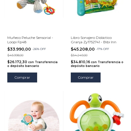
Muñeco Peluche Sensorial -
Libro Sonajero Didáctico
Loopi Fp48
Granja Zy1752741 - Bibi Inn
$33.990,00
$45.208,00
-
26
%
OFF
-
17
%
OFF
$45.998,00
$54.249,00
$26.172,30
$34.810,16
con
Transferencia
con
Transferencia o
o depósito bancario
depósito bancario