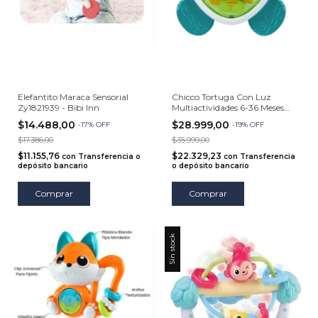
Elefantito Maraca Sensorial
Chicco Tortuga Con Luz
Zy1821939 - Bibi Inn
Multiactividades 6-36 Meses
11588
$14.488,00
$28.999,00
-
17
%
OFF
-
19
%
OFF
$17.386,00
$35.999,00
$11.155,76
$22.329,23
con
Transferencia o
con
Transferencia
depósito bancario
o depósito bancario
Comprar
Sin stock