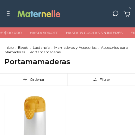
0
E $100.000
HASTA 50%OFF
HASTA 18 CUOTAS SIN INTERÉS
EN
Inicio
.
Bebés
.
Lactancia
.
Mamaderas y Accesorios
.
Accesorios para
Mamaderas
.
Portamamaderas
Portamamaderas
Ordenar
Filtrar