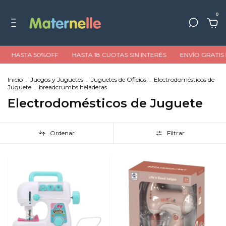
0
HASTA 50%OFF
HASTA 18 CUOTAS SIN INTERÉS
ENVÍO GRATIS E
Inicio
.
Juegos y Juguetes
.
Juguetes de Oficios
.
Electrodomésticos de
Juguete
.
breadcrumbs.heladeras
Electrodomésticos de Juguete
Ordenar
Filtrar