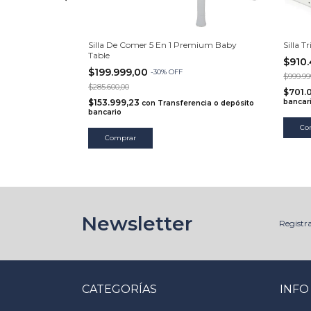
 - Stokke
Silla De Comer 5 En 1 Premium Baby
Silla T
Table
$910
$199.999,00
-
30
%
OFF
$999.99
$285.600,00
$701.
ncia o depósito
$153.999,23
bancar
con
Transferencia o depósito
bancario
Co
Comprar
Newsletter
Registra
CATEGORÍAS
INFO