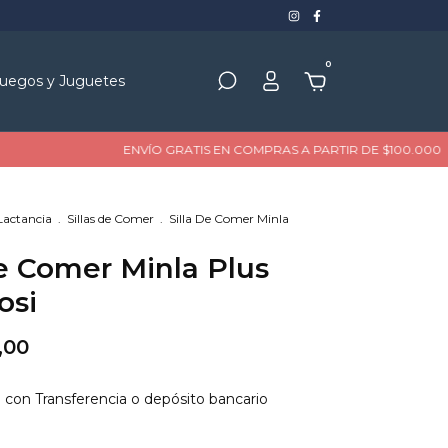
0
uegos y Juguetes
ENVÍO GRATIS EN COMPRAS A PARTIR DE $100.000
HASTA
Lactancia
.
Sillas de Comer
.
Silla De Comer Minla
De Comer Minla Plus
osi
,00
3
con
Transferencia o depósito bancario