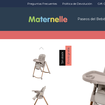
Preguntas Frecuentes
Política de Devolución
Gift 
Paseos del Beb
Envío gratis
Sin stock