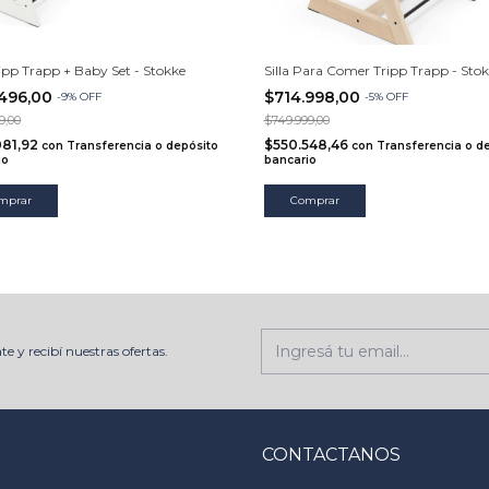
ripp Trapp + Baby Set - Stokke
Silla Para Comer Tripp Trapp - Sto
.496,00
$714.998,00
-
9
%
OFF
-
5
%
OFF
9,00
$749.999,00
081,92
$550.548,46
con
Transferencia o depósito
con
Transferencia o d
io
bancario
mprar
Comprar
te y recibí nuestras ofertas.
CONTACTANOS