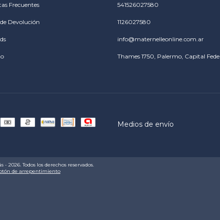
as Frecuentes
541526027580
a de Devolución
1126027580
rds
info@maternelleonline.com.ar
to
Thames 1750, Palermo, Capital Feder
Medios de envío
 - 2026. Todos los derechos reservados.
otón de arrepentimiento