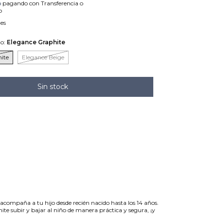
o
pagando con Transferencia o
o
les
ño:
Elegance Graphite
ite
Elegance Beige
acompaña a tu hijo desde recién nacido hasta los 14 años.
te subir y bajar al niño de manera práctica y segura, ¡y