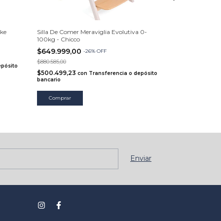
kke
Silla De Comer Meraviglia Evolutiva 0-
Silla Para Come
100kg - Chicco
1 - Joie
$649.999,00
$440.454,5
-
26
%
OFF
$880.585,00
$431.730,00
epósito
$500.499,23
$339.150,00
con
Transferencia o depósito
c
bancario
bancario
Comprar
Comprar