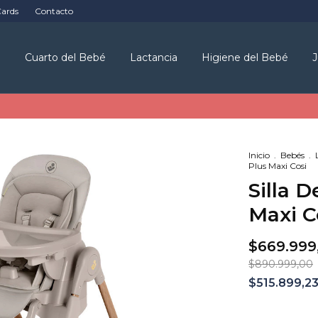
Cards
Contacto
é
Cuarto del Bebé
Lactancia
Higiene del Bebé
J
Inicio
.
Bebés
.
Plus Maxi Cosi
Silla 
Maxi C
$669.999
$890.999,00
$515.899,2