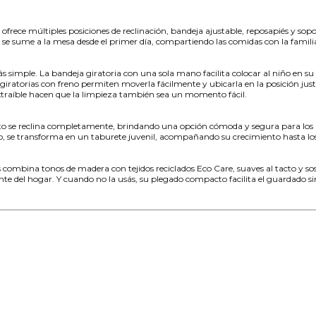
frece múltiples posiciones de reclinación, bandeja ajustable, reposapiés y sopo
 se sume a la mesa desde el primer día, compartiendo las comidas con la famili
 simple. La bandeja giratoria con una sola mano facilita colocar al niño en su 
 giratorias con freno permiten moverla fácilmente y ubicarla en la posición ju
extraíble hacen que la limpieza también sea un momento fácil.
nto se reclina completamente, brindando una opción cómoda y segura para los má
ego, se transforma en un taburete juvenil, acompañando su crecimiento hasta lo
s combina tonos de madera con tejidos reciclados Eco Care, suaves al tacto y sos
e del hogar. Y cuando no la usás, su plegado compacto facilita el guardado si