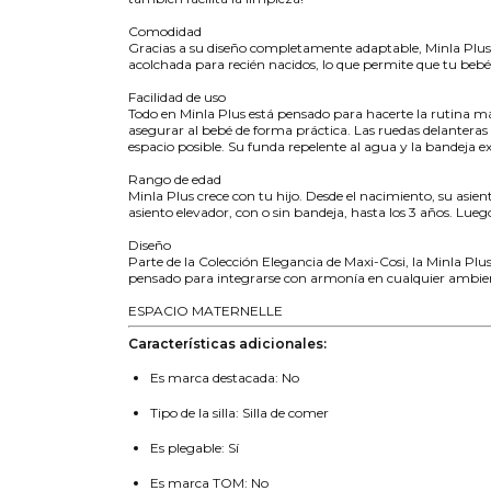
Comodidad
Gracias a su diseño completamente adaptable, Minla Plus o
acolchada para recién nacidos, lo que permite que tu bebé
Facilidad de uso
Todo en Minla Plus está pensado para hacerte la rutina más
asegurar al bebé de forma práctica. Las ruedas delanteras
espacio posible. Su funda repelente al agua y la bandeja 
Rango de edad
Minla Plus crece con tu hijo. Desde el nacimiento, su asie
asiento elevador, con o sin bandeja, hasta los 3 años. Lu
Diseño
Parte de la Colección Elegancia de Maxi-Cosi, la Minla Plu
pensado para integrarse con armonía en cualquier ambient
ESPACIO MATERNELLE
Características adicionales:
Es marca destacada: No
Tipo de la silla: Silla de comer
Es plegable: Sí
Es marca TOM: No