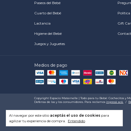
Paseos del Bebé
Pregunt
Cuarto del Bebé
Polític
Lactancia
Gift Ca
Higiene del Bebé
Contac
Juegos y Juguetes
Medios de pago
Copyright Espacio Maternelle | Todo para tu Bebé: Cochecitos y Más
Defensa de las y los consumidores. Para reclamos
ingresá acá.
/
B
Al navegar por este sitio
aceptás el uso de cookies
para
agilizar tu experiencia de compra.
Entendido