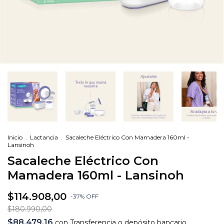
Inicio
.
Lactancia
.
Sacaleche Eléctrico Con Mamadera 160ml -
Lansinoh
Sacaleche Eléctrico Con
Mamadera 160ml - Lansinoh
$114.908,00
-
37
%
OFF
$180.990,00
$88.479,16
con
Transferencia o depósito bancario