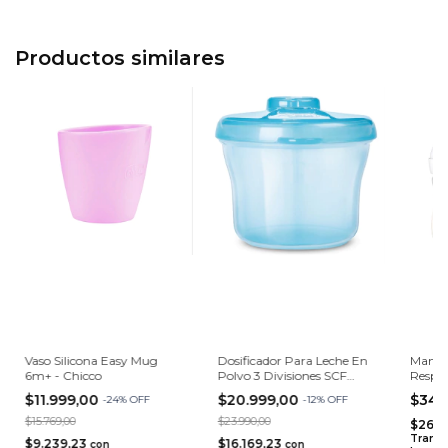
Productos similares
Vaso Silicona Easy Mug
Dosificador Para Leche En
Mamad
6m+ - Chicco
Polvo 3 Divisiones SCF
Respo
135/06 - Avent
900/01
$11.999,00
$20.999,00
$34.
-
24
%
OFF
-
12
%
OFF
$15.769,00
$23.990,00
$26.7
Transf
$9.239,23
$16.169,23
con
con