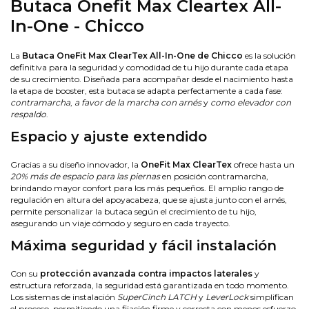
Butaca Onefit Max Cleartex All-
In-One - Chicco
La
Butaca OneFit Max ClearTex All-In-One de Chicco
es la solución
definitiva para la seguridad y comodidad de tu hijo durante cada etapa
de su crecimiento. Diseñada para acompañar desde el nacimiento hasta
la etapa de booster, esta butaca se adapta perfectamente a cada fase:
contramarcha
,
a favor de la marcha con arnés
y
como elevador con
respaldo
.
Espacio y ajuste extendido
Gracias a su diseño innovador, la
OneFit Max ClearTex
ofrece hasta un
20% más de espacio para las piernas
en posición contramarcha,
brindando mayor confort para los más pequeños. El amplio rango de
regulación en altura del apoyacabeza, que se ajusta junto con el arnés,
permite personalizar la butaca según el crecimiento de tu hijo,
asegurando un viaje cómodo y seguro en cada trayecto.
Máxima seguridad y fácil instalación
Con su
protección avanzada contra impactos laterales
y
estructura reforzada, la seguridad está garantizada en todo momento.
Los sistemas de instalación
SuperCinch LATCH
y
LeverLock
simplifican
el proceso, permitiendo una fijación firme y correcta con menos esfuerzo.