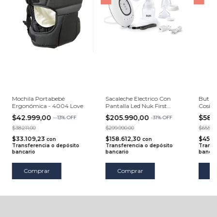
Mochila Portabebé
Sacaleche Electrico Con
Butac
Ergonómica - 4004 Love
Pantalla Led Nuk First
Cosi
Choice
$42.999,00
$205.990,00
$589
-
-13
%
OFF
-
31
%
OFF
$38.211,00
$299.990,00
$655.99
$33.109,23
$158.612,30
$454.
con
con
Transferencia o depósito
Transferencia o depósito
Transf
bancario
bancario
bancar
Comprar