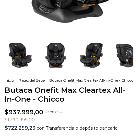
Inicio
.
Paseo del Bebé
.
Butaca Onefit Max Cleartex All-In-One - Chicco
Butaca Onefit Max Cleartex All-
In-One - Chicco
$937.999,00
-
33
%
OFF
$1.390.999,00
$722.259,23
con
Transferencia o depósito bancario